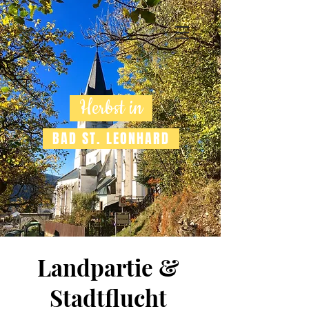
Herbst in
BAD ST. LEONHARD
Landpartie &
Stadtflucht